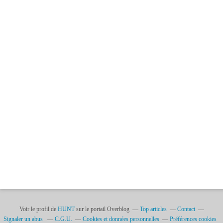
Voir le profil de
HUNT
sur le portail Overblog
Top articles
Contact
Signaler un abus
C.G.U.
Cookies et données personnelles
Préférences cookies