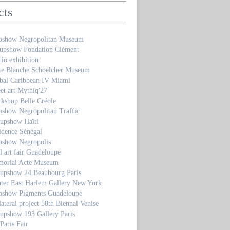
cts
oshow Negropolitan Museum
upshow Fondation Clément
io exhibition
te Blanche Schoelcher Museum
bal Caribbean IV Miami
et art Mythiq'27
kshop Belle Créole
oshow Negropolitan Traffic
upshow Haïti
idence Sénégal
oshow Negropolis
 art fair Guadeloupe
orial Acte Museum
upshow 24 Beaubourg Paris
ter East Harlem Gallery New York
oshow Pigments Guadeloupe
ateral project 58th Biennal Venise
upshow 193 Gallery Paris
Paris Fair