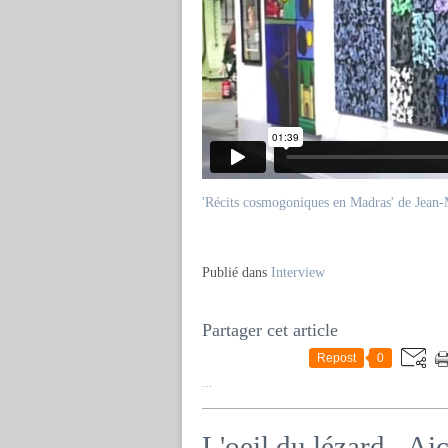
'Récits cosmogoniques en Madras' de Jean-
Publié dans
Interview
Partager cet article
Repost
0
…
L'oeil du lézard - A