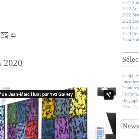
2021 Sol
2022 Art
2022 Bie
2022 Zon
2023 Pro
2023 Res
2024 Sol
Sélec
s 2020
Sculpture
Interview
Peinture
(
Performa
Biograph
Press
(1)
Newsl