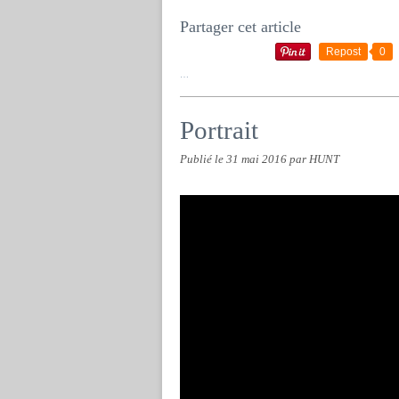
Partager cet article
Repost
0
…
Portrait
Publié le
31 mai 2016
par HUNT