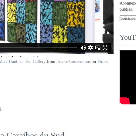
Abonnez-v
publiés.
YouT
Marc Hunt par 193 Gallery
from
France Conventions
on
Vimeo
.
ica Caraibes du Sud