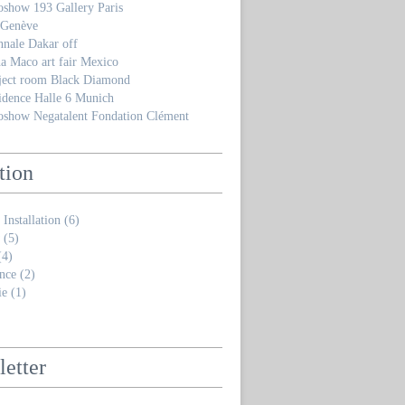
oshow 193 Gallery Paris
 Genève
nnale Dakar off
a Maco art fair Mexico
ject room Black Diamond
idence Halle 6 Munich
oshow Negatalent Fondation Clément
tion
 Installation
(6)
(5)
4)
nce
(2)
ie
(1)
etter