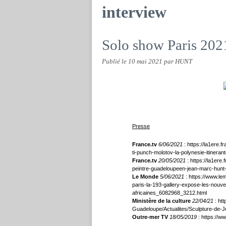
interview
Solo show Paris 202
Publié le
10 mai 2021
par HUNT
Presse
France.tv
6/06/2021
:
https://la1ere.f
ti-punch-molotov-la-polynesie-itinera
France.tv
20/05/2021
:
https://la1ere.
peintre-guadeloupeen-jean-marc-hunt
Le Monde
5/06/2021
:
https://www.lem
paris-la-193-gallery-expose-les-nouve
africaines_6082968_3212.html
Ministère de la culture
22/04/21
:
htt
Guadeloupe/Actualites/Sculpture-de
Outre-mer TV
18/05/2019
:
https://w