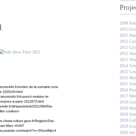
Proje
2009 Sol
1
2011 Gro
2011 Stud
2012 Car
2012 Glo
2012 Stre
2012 Wor
2014 Sol
2015 Gro
2015 Rés
2015 Sol
rancetvinfo.fr/sorties-de-la-semaine-sma-
2016 Pool
nte-1025104.html
2017 Mem
francetvinfo.fr/ti-punch-molotov-le-
-expose-a-paris-1012873.html
2018 Gro
onde.fr/afrique/article/2021/06/05/a-
2018 Hun
lles-couleurs-
2018 Sol
2019 Coll
ps://www.culture.gouv.fr/Regions/Dac-
-Jean-Marc-HUNT
2019 Gro
ww.youtube.com/watch?v=-EKovtiMpc4
2020 Art 