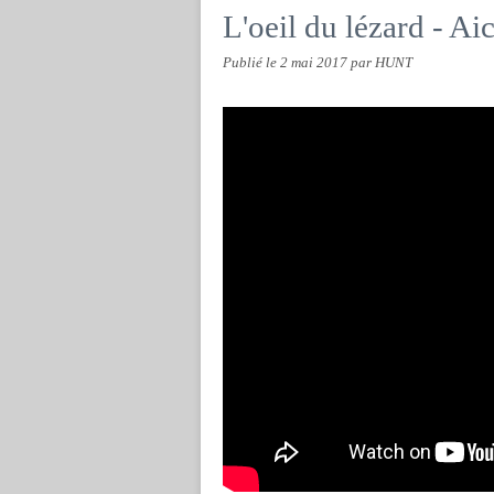
L'oeil du lézard - A
Publié le
2 mai 2017
par HUNT