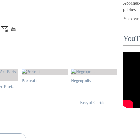
Abonnez-v
publiés.
YouT
Portrait
Negropolis
t Paris
Kreyol Gartden