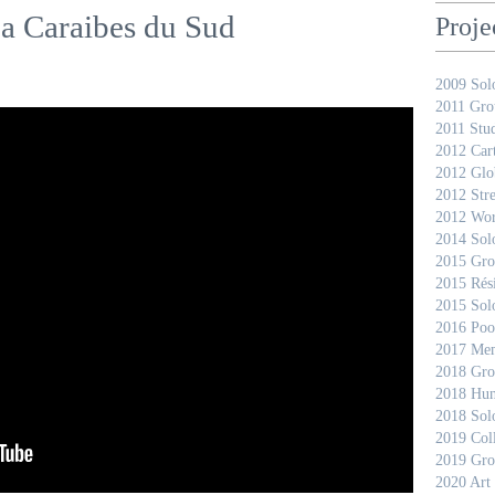
ica Caraibes du Sud
Proje
2009 Sol
2011 Gro
2011 Stud
2012 Car
2012 Glo
2012 Stre
2012 Wor
2014 Sol
2015 Gro
2015 Rés
2015 Sol
2016 Pool
2017 Mem
2018 Gro
2018 Hun
2018 Sol
2019 Coll
2019 Gro
2020 Art 