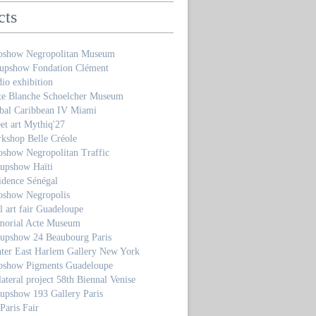
cts
oshow Negropolitan Museum
upshow Fondation Clément
io exhibition
te Blanche Schoelcher Museum
bal Caribbean IV Miami
et art Mythiq'27
kshop Belle Créole
oshow Negropolitan Traffic
upshow Haïti
idence Sénégal
oshow Negropolis
 art fair Guadeloupe
orial Acte Museum
upshow 24 Beaubourg Paris
ter East Harlem Gallery New York
oshow Pigments Guadeloupe
ateral project 58th Biennal Venise
upshow 193 Gallery Paris
Paris Fair