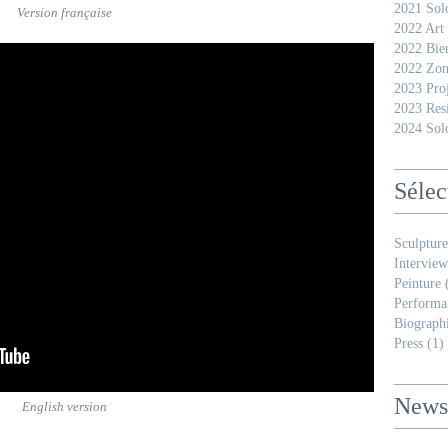
2021 Sol
Version française
2022 Art
2022 Bie
2022 Zon
2023 Pro
2023 Res
2024 Sol
Sélec
Sculpture
Interview
Peinture
(
Performa
Biograph
Press
(1)
Newsl
English version