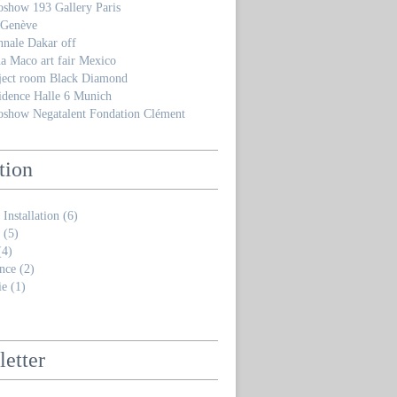
oshow 193 Gallery Paris
 Genève
nnale Dakar off
a Maco art fair Mexico
ject room Black Diamond
idence Halle 6 Munich
oshow Negatalent Fondation Clément
tion
 Installation
(6)
(5)
4)
nce
(2)
ie
(1)
etter