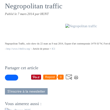
Negropolitan traffic
Publié le
7 mars 2014
par HUNT
Negropolitan Traffic, solo show du 22 mars au 9 mai 2014, Espace d'art contemporain 14°N 61°W, Fort-
-
http://www.14n61w.org/
- Article de presse >
ICI
Partager cet article
Repost
0
S'inscrire à la newsletter
Vous aimerez aussi :