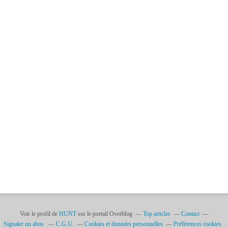
Voir le profil de
HUNT
sur le portail Overblog
Top articles
Contact
Signaler un abus
C.G.U.
Cookies et données personnelles
Préférences cookies